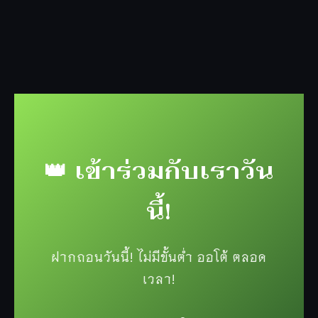
👑 เข้าร่วมกับเราวัน
นี้!
ฝากถอนวันนี้! ไม่มีขั้นต่ำ ออโต้ ตลอด
เวลา!