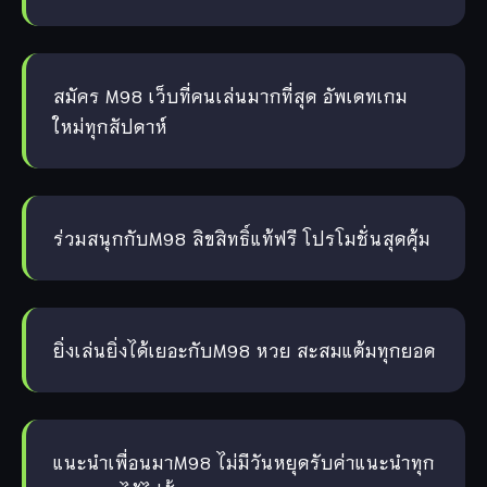
สมัคร M98 เว็บที่คนเล่นมากที่สุด อัพเดทเกม
ใหม่ทุกสัปดาห์
ร่วมสนุกกับM98 ลิขสิทธิ์แท้ฟรี โปรโมชั่นสุดคุ้ม
ยิ่งเล่นยิ่งได้เยอะกับM98 หวย สะสมแต้มทุกยอด
แนะนำเพื่อนมาM98 ไม่มีวันหยุดรับค่าแนะนำทุก