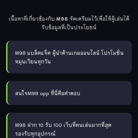
เนื้อหาที่เกี่ยวข้องกับ
M98
จัดเตรียมไว้เพื่อให้ผู้เล่นได้
รับข้อมูลที่เป็นประโยชน์
M98 แบล็คแจ็ค ผู้นำด้านเกมออนไลน์ โปรโมชั่น
หมุนเวียนทุกวัน
สนใจM98 app ที่นี่คือคำตอบ
M98 ฝาก 10 รับ 100 เว็บที่คนเล่นมากที่สุด
รองรับทุกอุปกรณ์