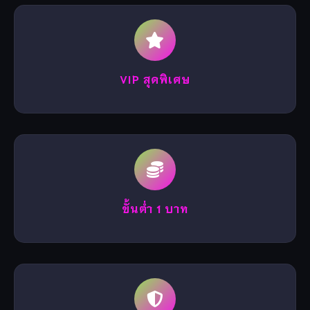
VIP สุดพิเศษ
ขั้นต่ำ 1 บาท