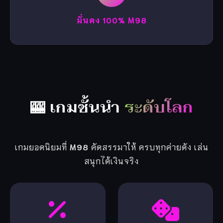
มั่นคง 100% M98
🎰 เกมชั้นนำ
ระดับโลก
เกมยอดนิยมที่
M98
คัดสรรมาให้ ครบทุกค่ายดัง เล่น
สนุกได้เงินจริง