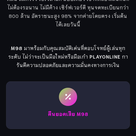
ไม่ต้องรอนาน ไม่มีค้าง เซิร์ฟเวอร์ดี ทุนจดทะเบียนกว่า
800 ล้าน อัตราชนะสูง 98% จากค่ายโดยตรง เริ่มต้น
ได้เลยวันนี้
M98
มาพร้อมกับคุณสมบัติเด่นที่ตอบโจทย์ผู้เล่นทุก
ระดับ ไม่ว่าจะเป็นมือใหม่หรือมือเก๋า
PLAYONLINE
กา
รันตีความปลอดภัยและความมั่นคงทางการเงิน
คืนยอดเสีย M98